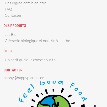
Des ingrédients bien-être
FAQ
Contacter
DES PRODUITS
Jus Bio
Crèmerie biologique et nourrie à l'herbe
BLOG
Un petit quelque chose pour toi
CONTACTER
happy@happyplanet.com