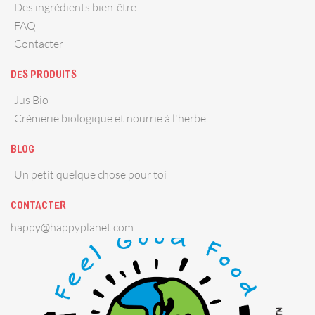
Des ingrédients bien-être
FAQ
Contacter
DES PRODUITS
Jus Bio
Crèmerie biologique et nourrie à l'herbe
BLOG
Un petit quelque chose pour toi
CONTACTER
happy@happyplanet.com